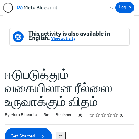
Log In
Search
This activity is also available in
English.
View activity
ஈடுபடுத்தும்
வகையிலான ரீல்ஸை
உருவாக்கும் விதம்
Rating
1 star
2 stars
3 stars
4 stars
5 stars
Duration
Difficulty
Average rating: 0
No reviews
Credential For Completion
By Meta Blueprint
5m
Beginner
0
Get Started