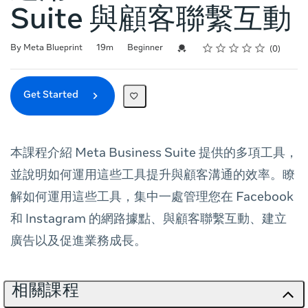
Suite 與顧客聯繫互動
Rating
1 star
2 stars
3 stars
4 stars
5 stars
Duration
Difficulty
Average rating: 0
No reviews
Credential For Completion
By Meta Blueprint
19m
Beginner
0
Get Started
本課程介紹 Meta Business Suite 提供的多項工具，
並說明如何運用這些工具提升與顧客溝通的效率。瞭
解如何運用這些工具，集中一處管理您在 Facebook
和 Instagram 的網路據點、與顧客聯繫互動、建立
廣告以及促進業務成長。
相關課程