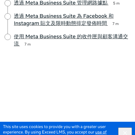
透過 Meta Business Suite 管理網路據點
5 m
透過 Meta Business Suite 為 Facebook 和
Instagram 貼文及限時動態排定發佈時間
7 m
使用 Meta Business Suite 的收件匣與顧客溝通交
流
7 m
This site uses cookies to provide you with a greater user
experience. By using Exceed LMS, you accept our
use of