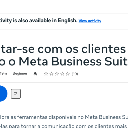
ivity is also available in English.
View activity
ar-se com os clientes
o o Meta Business Sui
Rating
1 star
2 stars
3 stars
4 stars
5 stars
Credential For Completion
19m
Beginner
19
lora as ferramentas disponíveis no Meta Business S
las para tornar a comunicação com os clientes mais 