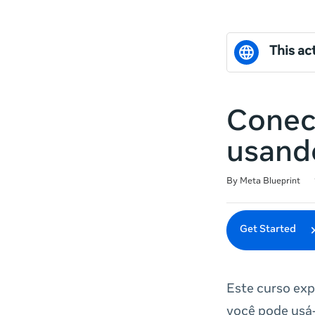
This act
Conect
usand
Duration
Difficulty
Average rating: 5.0
19 reviews
By Meta Blueprint
Get Started
Este curso exp
você pode usá-