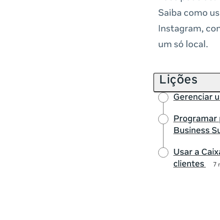
Saiba como usa
Instagram, con
um só local.
Lições
Gerenciar 
Programar 
Business Su
Usar a Caix
clientes
7 