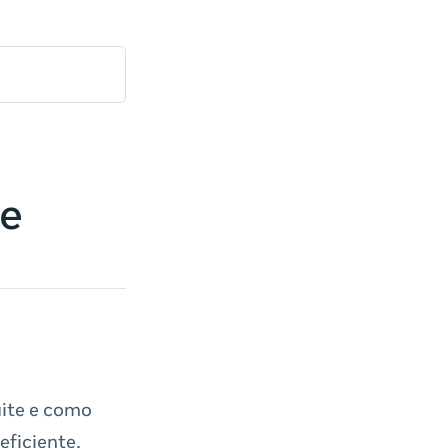
te
uite e como
eficiente.