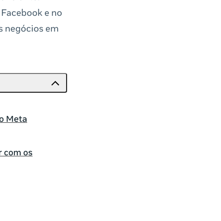
o Facebook e no
us negócios em
 o Meta
r com os