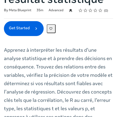
résultat statistique
Rating
1 star
2 stars
3 stars
4 stars
5 stars
Duration
Difficulty
Average rating: 0
No reviews
Credential For Completion
By Meta Blueprint
35m
Advanced
0
Get Started
Apprenez à interpréter les résultats d’une
analyse statistique et à prendre des décisions en
conséquence. Trouvez des relations entre des
variables, vérifiez la précision de votre modèle et
déterminez si vos résultats sont fiables avec
l’analyse de régression. Découvrez des concepts
clés tels que la corrélation, le R au carré, l’erreur
type, les statistiques t et les valeurs p, et