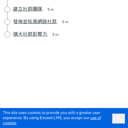
建立社群團隊
5 m
發佈並拓展網路社群
5 m
擴大社群影響力
5 m
This site uses cookies to provide you with a greater user
experience. By using Exceed LMS, you accept our
use of
cookies
.