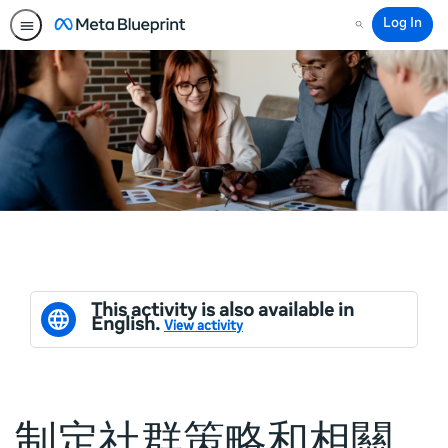
Log In
Search
This activity is also available in
English.
View activity
制定社群策略和相關