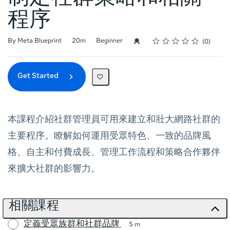
程序
Rating
1 star
2 stars
3 stars
4 stars
5 stars
Duration
Difficulty
Average rating: 0
No reviews
Credential For Completion
By Meta Blueprint
20m
Beginner
0
Get Started
本課程介紹社群管理員可用來建立和壯大網路社群的
主要程序。瞭解如何運用受眾特色、一致的品牌風
格、自主和付費成長、管理工作流程和策略合作夥伴
來擴大社群的影響力。
相關課程
定義受眾族群和社群品牌
5 m