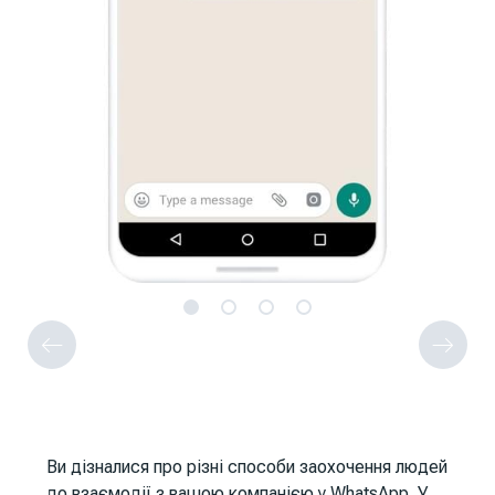
Ви дізналися про різні способи заохочення людей
до взаємодії з вашою компанією у WhatsApp. У