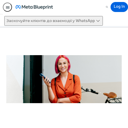
Log In
Search
Заохочуйте клієнтів до взаємодії у WhatsApp
This activity is also available in
English.
View activity